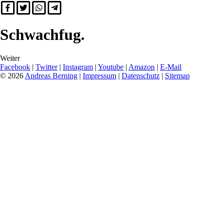
Schwachfug.
Weiter
Facebook
|
Twitter
|
Instagram
|
Youtube
|
Amazon
|
E-Mail
© 2026
Andreas Berning
|
Impressum
|
Datenschutz
|
Sitemap