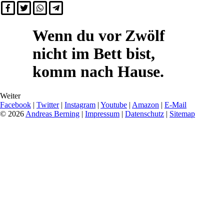
Wenn du vor Zwölf
nicht im Bett bist,
komm nach Hause.
Weiter
Facebook
|
Twitter
|
Instagram
|
Youtube
|
Amazon
|
E-Mail
© 2026
Andreas Berning
|
Impressum
|
Datenschutz
|
Sitemap